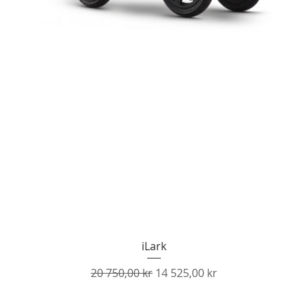
Snabbvisning
iLark
Ordinarie pris
Reapris
20 750,00 kr
14 525,00 kr