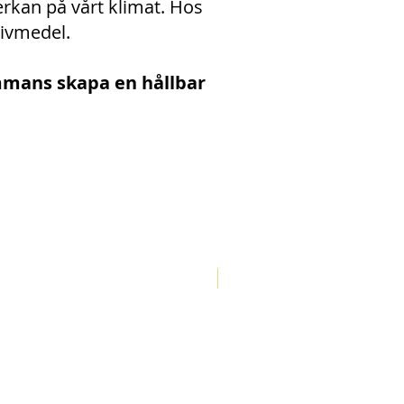
rkan på vårt klimat. Hos
drivmedel.
sammans skapa en hållbar
Rea 30%