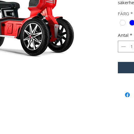
säkerhe
traditi
FÄRG
*
kortare
framvag
köra på
Antal
*
Sportig
Specifi
-
BOSC
1500W
-
PANAS
Litium-
-
Hastig
- Mode 
- Mode 
-
Laddn
-
Dubbl
till 120
-
Skivb