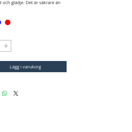
t och glädje. Det är säkrare än
onella mopeder tack vare en
 bromssträcka och en stabilare
n som ger dig större frihet att
 olika underlag.
, ekonomisk och miljövänlig.
kationer:
H MOTOR
: DC Brushless 60V
Lägg i varukorg
ONIC Battericeller:
60V 32Ah
ion
het / Distans:
1: 25 km/h, upp till 90 km
2: 45 km/h, upp till 60 km
ingstid:
4 timmar
a batterialternativ
: 64Ah (upp
 km räckvidd)
romsar
: 2 fram och 1 bak (ca 2