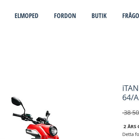
ELMOPED
FORDON
BUTIK
FRÅG
iTAN
64/
 38 50
2 ÅRS 
Detta f