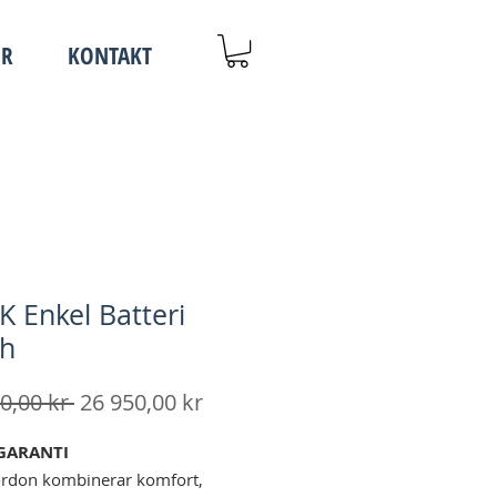
OR
KONTAKT
K Enkel Batteri
Ah
Ordinarie
Reapris
0,00 kr 
26 950,00 kr
pris
GARANTI
ordon kombinerar komfort,