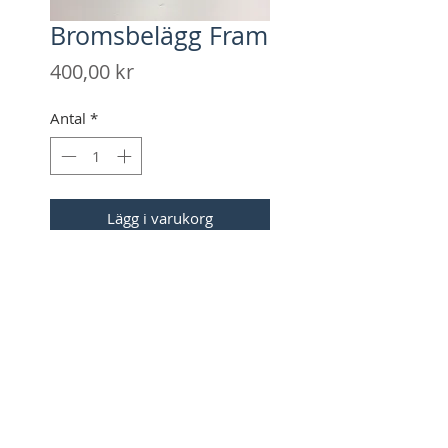
Bromsbelägg Fram
Pris
400,00 kr
Antal
*
Lägg i varukorg
Observera att det finns två hjul
fram